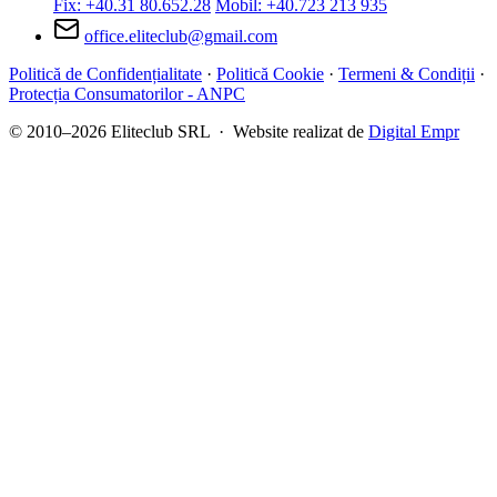
Fix: +40.31 80.652.28
Mobil: +40.723 213 935
office.eliteclub@gmail.com
Politică de Confidențialitate
·
Politică Cookie
·
Termeni & Condiții
·
Protecția Consumatorilor - ANPC
© 2010–2026 Eliteclub SRL · Website realizat de
Digital Empr