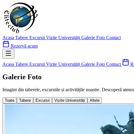
Acasa
Tabere
Excursii
Vizite Universități
Galerie Foto
Contact
Rezervă acum
Acasa
Tabere
Excursii
Vizite Universități
Galerie Foto
Contact
Re
Galerie Foto
Imagini din taberele, excursiile și activitățile noastre. Descoperă atmos
Toate
Tabere
Excursii
Vizite Universități
Altele