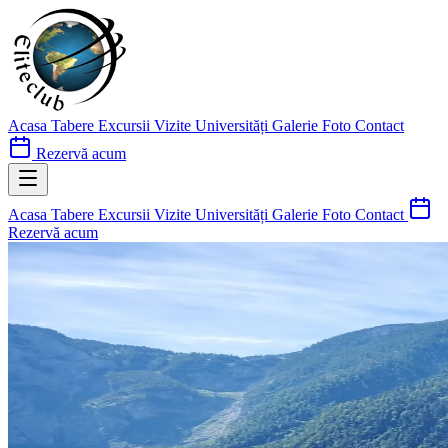
Acasa
Tabere
Excursii
Vizite Universități
Galerie Foto
Contact
Rezervă acum
Acasa
Tabere
Excursii
Vizite Universități
Galerie Foto
Contact
Rezervă acum