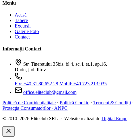
Meniu
Acasă
Tabere
Excursii
Galerie Foto
Contact
Informații Contact
Str. Tineretului 35bis, bl.4, sc.4, et.1, ap.16,
Dudu, jud. Ilfov
Fix: +40.31 80.652.28
Mobil: +40.723 213 935
office.eliteclub@gmail.com
Politică de Confidențialitate
·
Politică Cookie
·
Termeni & Condiții
·
Protecția Consumatorilor - ANPC
© 2010–2026 Eliteclub SRL · Website realizat de
Digital Empr