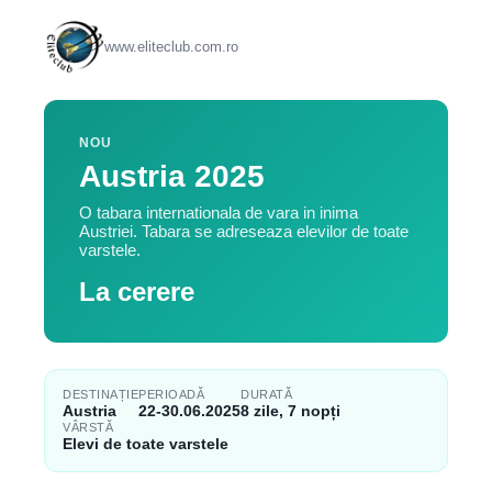
www.eliteclub.com.ro
NOU
Austria 2025
O tabara internationala de vara in inima
Austriei. Tabara se adreseaza elevilor de toate
varstele.
La cerere
DESTINAȚIE
PERIOADĂ
DURATĂ
Austria
22-30.06.2025
8 zile, 7 nopți
VÂRSTĂ
Elevi de toate varstele