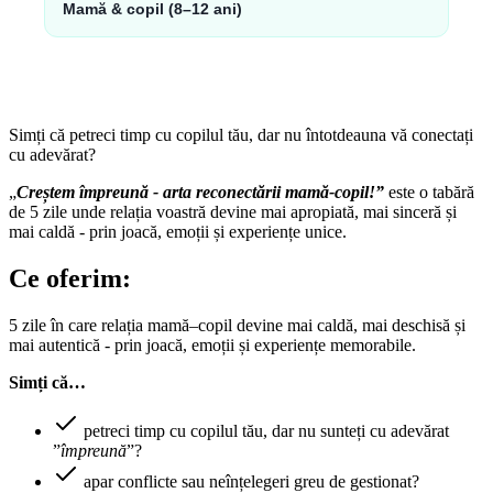
Mamă & copil (8–12 ani)
Simți că petreci timp cu copilul tău, dar nu întotdeauna vă conectați
cu adevărat?
„
Creștem împreună - arta reconectării mamă-copil!”
este o tabără
de 5 zile unde relația voastră devine mai apropiată, mai sinceră și
mai caldă - prin joacă, emoții și experiențe unice.
Ce oferim:
5 zile în care relația mamă–copil devine mai caldă, mai deschisă și
mai autentică - prin joacă, emoții și experiențe memorabile.
Simți că…
petreci timp cu copilul tău, dar nu sunteți cu adevărat
”
împreună
”?
apar conflicte sau neînțelegeri greu de gestionat?