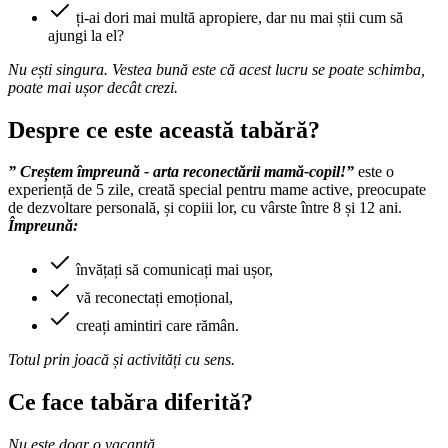
ți-ai dori mai multă apropiere, dar nu mai știi cum să
ajungi la el?
Nu ești singura. Vestea bună este că acest lucru se poate schimba,
poate mai ușor decât crezi.
Despre ce este această tabără?
”
Creștem împreună - arta reconectării mamă-copil!”
este o
experiență de 5 zile, creată special pentru mame active, preocupate
de dezvoltare personală, și copiii lor, cu vârste între 8 și 12 ani.
Împreună:
învățați să comunicați mai ușor,
vă reconectați emoțional,
creați amintiri care rămân.
Totul prin joacă și activități cu sens.
Ce face tabăra diferită?
Nu este doar o vacanță.