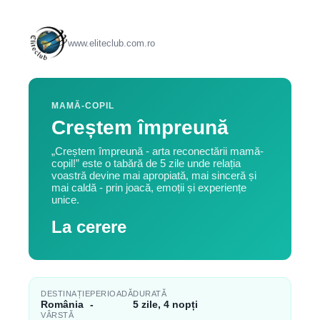
www.eliteclub.com.ro
MAMĂ-COPIL
Creștem împreună
„Creștem împreună - arta reconectării mamă-
copil!” este o tabără de 5 zile unde relația
voastră devine mai apropiată, mai sinceră și
mai caldă - prin joacă, emoții și experiențe
unice.
La cerere
DESTINAȚIE
PERIOADĂ
DURATĂ
România
-
5 zile, 4 nopți
VÂRSTĂ