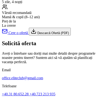
5 zile, 4 nopți
Vârstă recomandată
Mamă & copil (8–12 ani)
Preț de la
La cerere
Cere o ofertă
Descarcă Ofertă (PDF)
Solicită oferta
Aveți o întrebare sau doriți mai multe detalii despre programele
noastre pentru tineret? Suntem aici să vă ajutăm să planificați
vacanța perfectă.
Email
office.eliteclub@gmail.com
Telefoane
+40.31 80.652.28
+40.723 213 935