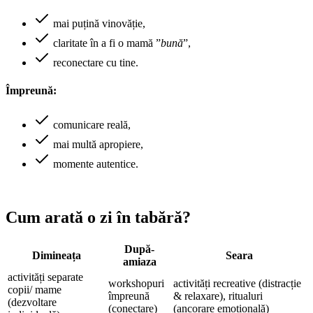
mai puțină vinovăție,
claritate în a fi o mamă ”
bună
”,
reconectare cu tine.
Împreună:
comunicare reală,
mai multă apropiere,
momente autentice.
Cum arată o zi în tabără?
După-
Dimineața
Seara
amiaza
activități separate
workshopuri
activități recreative (distracție
copii/ mame
împreună
& relaxare), ritualuri
(dezvoltare
(conectare)
(ancorare emoțională)