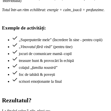
individuală)
Totul într-un ritm echilibrat: energie + calm, joacă + profunzime.
Exemple de activități:
„Superputerile mele” (încredere în sine - pentru copii)
„
Vinovatul fără vină
” (pentru tine)
jocuri de comunicare mamă–copil
treasure hunt & provocări în echipă
colajul „
familia noastră
”
foc de tabără & povești
scrisori emoționante la final
Rezultatul?
La finalul celor 5 zile, pleci cu: