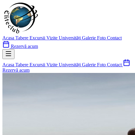
Acasa
Tabere
Excursii
Vizite Universități
Galerie Foto
Contact
Rezervă acum
Acasa
Tabere
Excursii
Vizite Universități
Galerie Foto
Contact
Rezervă acum