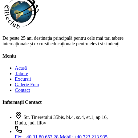
De peste 25 ani destinația principală pentru cele mai tari tabere
internaționale și excursii educaționale pentru elevi și studenți.
Meniu
Acasă
Tabere
Excursii
Galerie Foto
Contact
Informații Contact
Str. Tineretului 35bis, bl.4, sc.4, et.1, ap.16,
Dudu, jud. Ilfov
Fix: +40.31 80.652.28
Mobil: +40.723 213 935