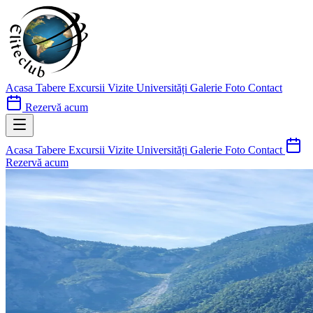
Acasa
Tabere
Excursii
Vizite Universități
Galerie Foto
Contact
Rezervă acum
Acasa
Tabere
Excursii
Vizite Universități
Galerie Foto
Contact
Rezervă acum