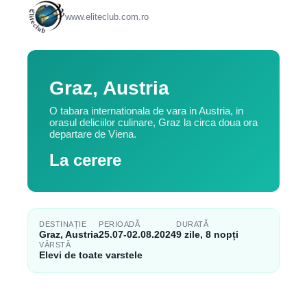
www.eliteclub.com.ro
Graz, Austria
O tabara internationala de vara in Austria, in
orasul deliciilor culinare, Graz la circa doua ora
departare de Viena.
La cerere
DESTINAȚIE
PERIOADĂ
DURATĂ
Graz, Austria
25.07-02.08.2024
9 zile, 8 nopți
VÂRSTĂ
Elevi de toate varstele