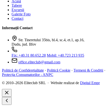
Acasă
Tabere
Excursii
Galerie Foto
Contact
Informații Contact
Str. Tineretului 35bis, bl.4, sc.4, et.1, ap.16,
Dudu, jud. Ilfov
Fix: +40.31 80.652.28
Mobil: +40.723 213 935
office.eliteclub@gmail.com
Politică de Confidențialitate
·
Politică Cookie
·
Termeni & Condiții
·
Protecția Consumatorilor - ANPC
© 2010–2026 Eliteclub SRL · Website realizat de
Digital Empr