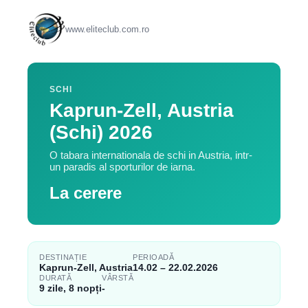
www.eliteclub.com.ro
SCHI
Kaprun-Zell, Austria
(Schi) 2026
O tabara internationala de schi in Austria, intr-
un paradis al sporturilor de iarna.
La cerere
DESTINAȚIE
PERIOADĂ
Kaprun-Zell, Austria
14.02 – 22.02.2026
DURATĂ
VÂRSTĂ
9 zile, 8 nopți
-