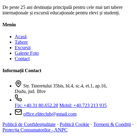
De peste 25 ani destinația principală pentru cele mai tari tabere
internaționale și excursii educaționale pentru elevi și studenți.
Meniu
Acasă
Tabere
Excursii
Galerie Foto
Contact
Informații Contact
Str. Tineretului 35bis, bl.4, sc.4, et.1, ap.16,
Dudu, jud. Ilfov
Fix: +40.31 80.652.28
Mobil: +40.723 213 935
office.eliteclub@gmail.com
Politică de Confidențialitate
·
Politică Cookie
·
Termeni & Condiții
·
Protecția Consumatorilor - ANPC