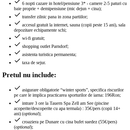
6 nopti cazare in hotel/pensiune 3* - camere 2-5 paturi cu
baie proprie + demipensiune (mic dejun + cina);
transfer zilnic pana in zona partiilor;
accesul gratuit la internet, sauna (copii peste 15 ani), sala
depozitare echipamente schi;
wi-fi gratuit;
shopping outlet Parndorf;
asistenta turistica permanenta;
taxa de sejur.
Pretul nu include:
asigurare obligatorie “winter sports”, specifica riscurilor
pe care le implica practicarea sporturilor de iarna: 196Ron;
intrare 3 ore la Tauern Spa Zell am See (piscine
acoperite/descoperite cu apa termala) : 35€/pers (copii 14+
ani) (
optional
);
croaziera pe Dunare cu cina bufet suedez (55€/pers)
(
optional
);