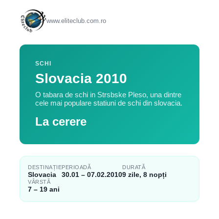
www.eliteclub.com.ro
SCHI
Slovacia 2010
O tabara de schi in Strsbske Pleso, una dintre
cele mai populare statiuni de schi din slovacia.
La cerere
DESTINAȚIE
PERIOADĂ
DURATĂ
Slovacia
30.01 – 07.02.2010
9 zile, 8 nopți
VÂRSTĂ
7 – 19 ani