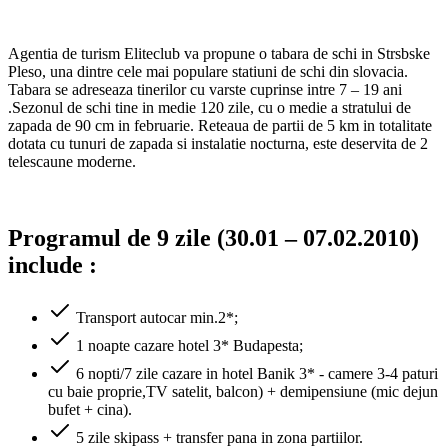
Agentia de turism Eliteclub va propune o tabara de schi in Strsbske
Pleso, una dintre cele mai populare statiuni de schi din slovacia.
Tabara se adreseaza tinerilor cu varste cuprinse intre 7 – 19 ani
.Sezonul de schi tine in medie 120 zile, cu o medie a stratului de
zapada de 90 cm in februarie. Reteaua de partii de 5 km in totalitate
dotata cu tunuri de zapada si instalatie nocturna, este deservita de 2
telescaune moderne.
Programul de 9 zile (30.01 – 07.02.2010)
include :
Transport autocar min.2*;
1 noapte cazare hotel 3* Budapesta;
6 nopti/7 zile cazare in hotel Banik 3* - camere 3-4 paturi
cu baie proprie,TV satelit, balcon) + demipensiune (mic dejun
bufet + cina).
5 zile skipass + transfer pana in zona partiilor.