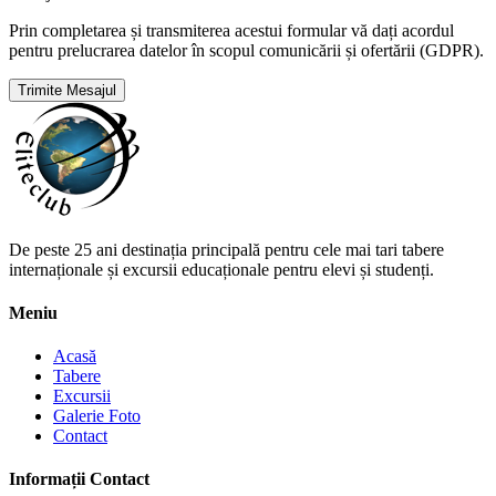
Prin completarea și transmiterea acestui formular vă dați acordul
pentru prelucrarea datelor în scopul comunicării și ofertării (GDPR).
Trimite Mesajul
De peste 25 ani destinația principală pentru cele mai tari tabere
internaționale și excursii educaționale pentru elevi și studenți.
Meniu
Acasă
Tabere
Excursii
Galerie Foto
Contact
Informații Contact