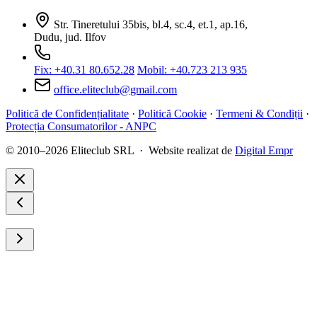
Str. Tineretului 35bis, bl.4, sc.4, et.1, ap.16,
Dudu, jud. Ilfov
Fix: +40.31 80.652.28
Mobil: +40.723 213 935
office.eliteclub@gmail.com
Politică de Confidențialitate
·
Politică Cookie
·
Termeni & Condiții
·
Protecția Consumatorilor - ANPC
© 2010–2026 Eliteclub SRL · Website realizat de
Digital Empr