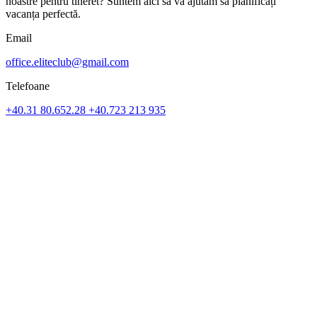
noastre pentru tineret? Suntem aici să vă ajutăm să planificați
vacanța perfectă.
Email
office.eliteclub@gmail.com
Telefoane
+40.31 80.652.28
+40.723 213 935