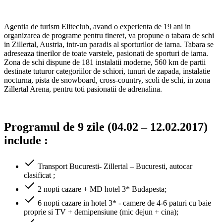
Agentia de turism Eliteclub, avand o experienta de 19 ani in
organizarea de programe pentru tineret, va propune o tabara de schi
in Zillertal, Austria, intr-un paradis al sporturilor de iarna. Tabara se
adreseaza tinerilor de toate varstele, pasionati de sporturi de iarna.
Zona de schi dispune de 181 instalatii moderne, 560 km de partii
destinate tuturor categoriilor de schiori, tunuri de zapada, instalatie
nocturna, pista de snowboard, cross-country, scoli de schi, in zona
Zillertal Arena, pentru toti pasionatii de adrenalina.
Programul de 9 zile (04.02 – 12.02.2017)
include :
Transport Bucuresti- Zillertal – Bucuresti, autocar
clasificat ;
2 nopti cazare + MD hotel 3* Budapesta;
6 nopti cazare in hotel 3* - camere de 4-6 paturi cu baie
proprie si TV + demipensiune (mic dejun + cina);