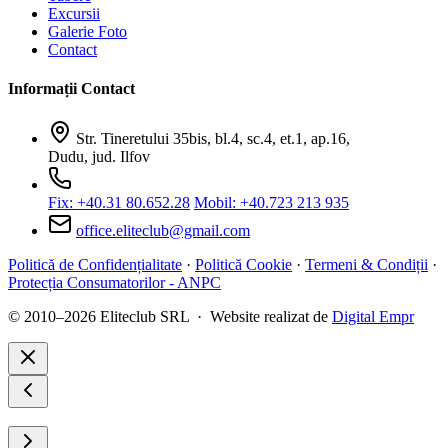
Excursii
Galerie Foto
Contact
Informații Contact
Str. Tineretului 35bis, bl.4, sc.4, et.1, ap.16,
Dudu, jud. Ilfov
Fix: +40.31 80.652.28
Mobil: +40.723 213 935
office.eliteclub@gmail.com
Politică de Confidențialitate
·
Politică Cookie
·
Termeni & Condiții
·
Protecția Consumatorilor - ANPC
© 2010–2026 Eliteclub SRL · Website realizat de
Digital Empr