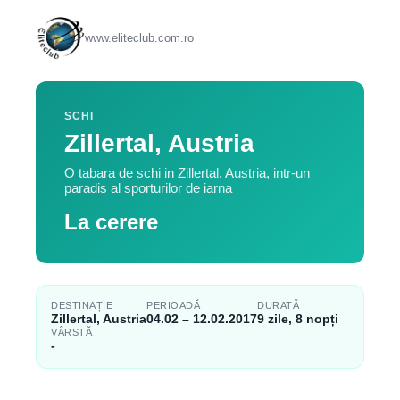
www.eliteclub.com.ro
SCHI
Zillertal, Austria
O tabara de schi in Zillertal, Austria, intr-un
paradis al sporturilor de iarna
La cerere
DESTINAȚIE
PERIOADĂ
DURATĂ
Zillertal, Austria
04.02 – 12.02.2017
9 zile, 8 nopți
VÂRSTĂ
-